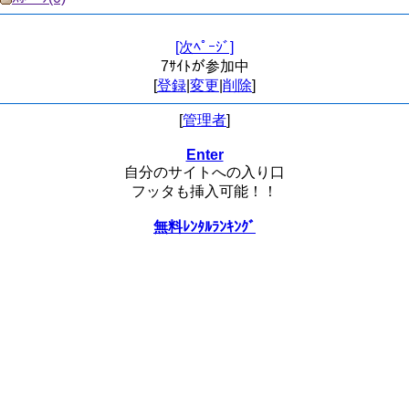
[次ﾍﾟｰｼﾞ]
7ｻｲﾄが参加中
[
登録
|
変更
|
削除
]
[
管理者
]
Enter
自分のサイトへの入り口
フッタも挿入可能！！
無料ﾚﾝﾀﾙﾗﾝｷﾝｸﾞ