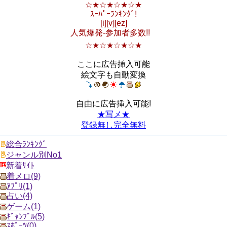
☆★☆★☆★☆★
ｽｰﾊﾟｰﾗﾝｷﾝｸﾞ!
[i][v][ez]
人気爆発-参加者多数!!
☆★☆★☆★☆★
ここに広告挿入可能
絵文字も自動変換
自由に広告挿入可能!
★写メ★
登録無し完全無料
総合ﾗﾝｷﾝｸﾞ
ジャンル別No1
新着ｻｲﾄ
着メロ(9)
ｱﾌﾟﾘ(1)
占い(4)
ゲーム(1)
ｷﾞｬﾝﾌﾞﾙ(5)
ｽﾎﾟｰﾂ(0)